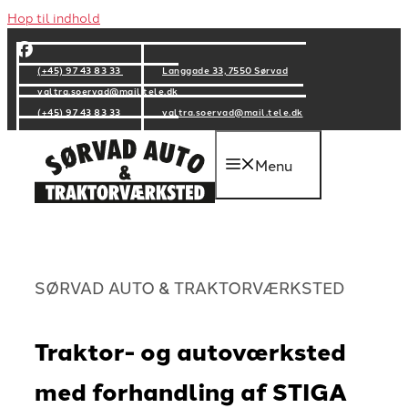
Hop til indhold
(+45) 97 43 83 33
Langgade 33, 7550 Sørvad
valtra.soervad@mail.tele.dk
(+45) 97 43 83 33
valtra.soervad@mail.tele.dk
Menu
SØRVAD AUTO & TRAKTORVÆRKSTED
Traktor- og autoværksted
med forhandling af STIGA