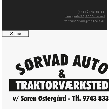
(+45) 97 43 83 33
Langgade 33, 7550 Sørvad
valtra.soervad@mail.tele.dk
Luk