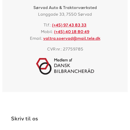
Sørvad Auto & Traktorværksted
Langgade 33, 7550 Sørvad
Tlf.:
(+45) 97 43 83 33
Mobil:
(+45) 40 18 80 49
Email:
valtra.soervad@mail.tele.dk
CVR nr.: 27759785
Skriv til os