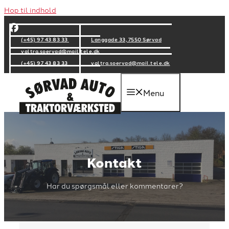
Hop til indhold
(+45) 97 43 83 33
Langgade 33, 7550 Sørvad
valtra.soervad@mail.tele.dk
(+45) 97 43 83 33
valtra.soervad@mail.tele.dk
Menu
Kontakt
Har du spørgsmål eller kommentarer?