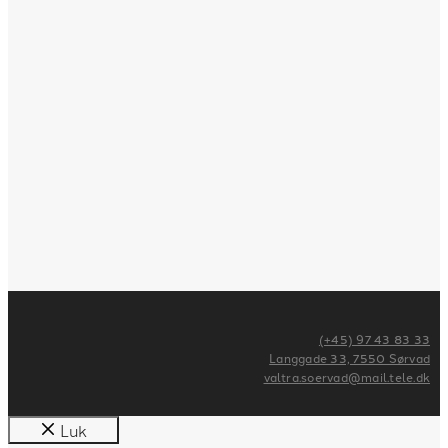
(+45) 97 43 83 33
Langgade 33, 7550 Sørvad
valtra.soervad@mail.tele.dk
Luk