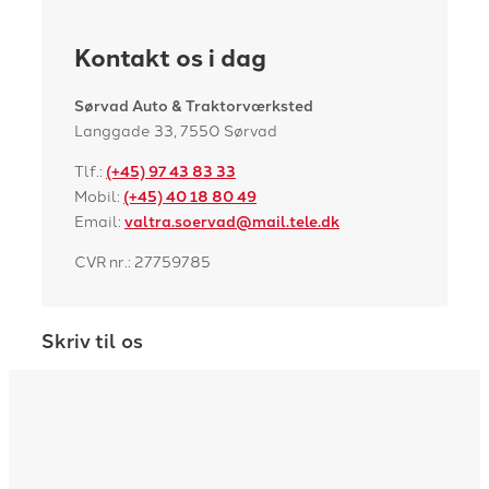
Kontakt os i dag
Sørvad Auto & Traktorværksted
Langgade 33, 7550 Sørvad
Tlf.:
(+45) 97 43 83 33
Mobil:
(+45) 40 18 80 49
Email:
valtra.soervad@mail.tele.dk
CVR nr.: 27759785
Skriv til os