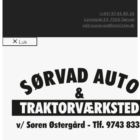
(+45) 97 43 83 33
Langgade 33, 7550 Sørvad
valtra.soervad@mail.tele.dk
Luk