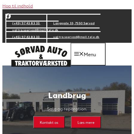
Hop til indhold
(+45) 97 43 83 33
Langgade 33, 7550 Sørvad
valtra.soervad@mail.tele.dk
(+45) 97 43 83 33
valtra.soervad@mail.tele.dk
Menu
Landbrug
Salg og reparation.
Kontakt os
Læs mere